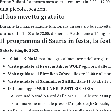
Bruno Zuliani.
La mostra sarà aperta con
orario
9.00 – 12.00 
una piccola location.
Il bus navetta gratuito
Durante la manifestazione funzionerà un servizio bus navetta gr
orario dalle 10.00 alle 23.00; domenica 9 e domenica 16 luglio d
Il programma di Sauris in festa, la fes
Sabato 8 luglio 2023
:
10.00 – 19.00:
Mercatino agro-alimentare e dell’artigiana
Visite guidate
al
Prosciuttificio WOLF
ogni ora dalle 11
Visite guidate
al
Birrificio Zahre
alle ore 11.00 e alle or
Visite guidate
al
Salumificio ZAHRE
dalle 11.00 alle 18.
Dal pomeriggio
MUSICA NEI PUNTI RISTORO:
con Radio studio Nord dalle ore 15.00 alle ore 23.00 p
animazione musicale presso l’Angolo degli Gnocchi, L’A