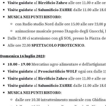
V
isite guidate
al
Birrificio Zahre
alle ore 11.00 e alle or
Visite guidate
al
Salumificio ZAHRE
dalle 11.00 alle 18.
MUSICA NEI PUNTI RISTORO
:
con Radio studio Nord dalle ore 15.00 alle ore 23.00 p
animazione musicale presso l’Angolo degli Gnocchi, L’A
Dalle 21.00 ci scateniamo con gli SOS, presso la Piazza de
Alle ore 22.00
SPETTACOLO PIROTECNICO
.
Domenica 16 luglio 2023
:
10.00 – 19.00
Mercatino agro-alimentare e dell’artigianat
Visite guidate
al
Prosciuttificio WOLF
ogni ora dalle 11
Visite guidate
al
Birrificio Zahre
alle ore 11.00 e alle or
Visite guidate
al
Salumificio ZAHRE
dalle 11.00 alle 18.
MUSICA NEI PUNTI RISTORO
:
dalle ore 10.30 intrattenimento musicale con Ghidina F