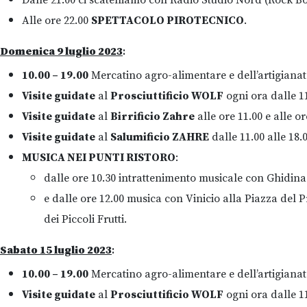
Dalle 21.00 ci scateniamo con Radio Studio Nord (Rock Box
Alle ore 22.00
SPETTACOLO PIROTECNICO
.
Domenica 9 luglio 2023
:
10.00 – 19.00
Mercatino agro-alimentare e dell’artigianat
Visite guidate
al
Prosciuttificio WOLF
ogni ora dalle 11
Visite guidate
al
Birrificio Zahre
alle ore 11.00 e alle or
Visite guidate
al
Salumificio ZAHRE
dalle 11.00 alle 18.
MUSICA NEI PUNTI RISTORO
:
dalle ore 10.30 intrattenimento musicale con Ghidina F
e dalle ore 12.00 musica con Vinicio alla Piazza del 
dei Piccoli Frutti.
Sabato 15 luglio 2023
:
10.00 – 19.00
Mercatino agro-alimentare e dell’artigianat
Visite guidate
al
Prosciuttificio WOLF
ogni ora dalle 11