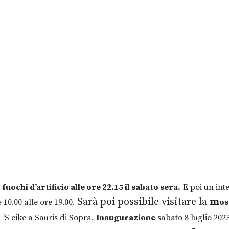
i
fuochi d’artificio alle ore 22.15 il sabato sera.
E poi un int
Sarà poi possibile visitare la
m
10.00 alle ore 19.00.
os
‘S eike a Sauris di Sopra.
Inaugurazione
sabato 8 luglio 202