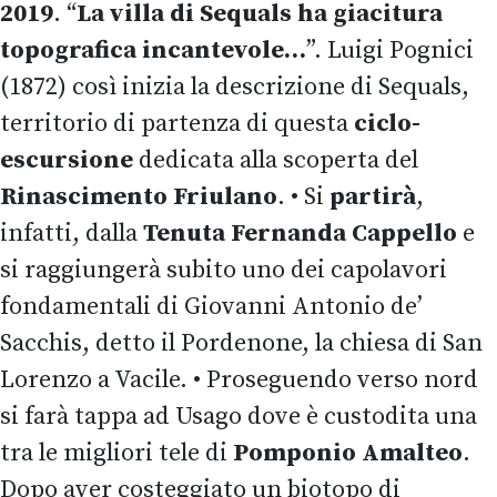
2019
. “
La villa di Sequals ha giacitura
topografica incantevole…
”. Luigi Pognici
(1872) così inizia la descrizione di Sequals,
territorio di partenza di questa
ciclo-
escursione
dedicata alla scoperta del
Rinascimento Friulano
. • Si
partirà
,
infatti, dalla
Tenuta Fernanda Cappello
e
si raggiungerà subito uno dei capolavori
fondamentali di Giovanni Antonio de’
Sacchis, detto il Pordenone, la chiesa di San
Lorenzo a Vacile. • Proseguendo verso nord
si farà tappa ad Usago dove è custodita una
tra le migliori tele di
Pomponio Amalteo
.
Dopo aver costeggiato un biotopo di