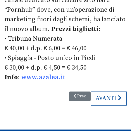
canale dedicato sul celebre sito hard
“Pornhub” dove, con un’operazione di
marketing fuori dagli schemi, ha lanciato
il nuovo album.
Prezzi biglietti:
• Tribuna Numerata
€ 40,00 + d.p. € 6,00 = € 46,00
• Spiaggia - Posto unico in Piedi
€ 30,00 + d.p. € 4,50 = € 34,50
Info
:
www.azalea.it
Articolo precedente: I Pinguini
Prec
ARTICOLO SU
AVANTI