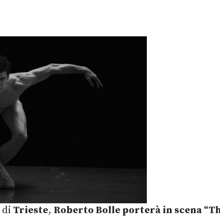
à di
Trieste
,
Roberto Bolle porterà in scena “T