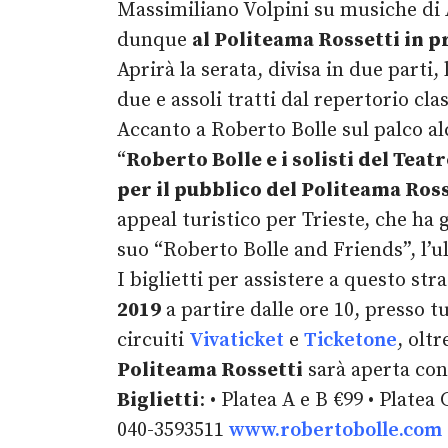
Massimiliano Volpini su musiche di 
dunque
al Politeama Rossetti in pr
Aprirà la serata, divisa in due parti
due e assoli tratti dal repertorio c
Accanto a Roberto Bolle sul palco alcu
“
Roberto Bolle e i solisti del Teatr
per il pubblico del Politeama Rosse
appeal turistico per Trieste, che ha 
suo “Roberto Bolle and Friends”, l’u
I biglietti per assistere a questo st
2019
a partire dalle ore 10, presso t
circuiti
Vivaticket
e
Ticketone
, olt
Politeama Rossetti
sarà aperta con 
Biglietti
: • Platea A e B €99 • Platea
040-3593511
www.robertobolle.com