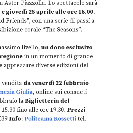
 Astor Piazzolla. Lo spettacolo sarà
e giovedì 25 aprile alle ore 18.00
.
nd Friends”, con una serie di passi a
sibizione corale “The Seasons”.
assimo livello,
un dono esclusivo
a regione
in un momento di grande
 e apprezzare diverse edizioni del
n vendita
da venerdì 22 febbraio
enezia Giulia
, online sui consueti
ebbraio la
Biglietteria del
 15.30 fino alle ore 19.30.
Prezzi
 €39
Info
:
Politeama Rossetti
tel.