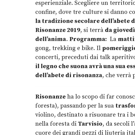
esperienziale. Scegliere un territorio
confine, dove tre culture si danno 
la tradizione secolare dell’abete 
Risonanze 2019
, si terrà
da giovedì
dell’anima
.
Programma:
La
matti
gong, trekking e bike. Il
pomeriggi
concerti, preceduti dai talk aperitiv
il legno che suona avrà una sua es
dell’abete di risonanza
, che verrà 
Risonanze
ha lo scopo di far conos
foresta), passando per la sua
trasfo
violino, destinato a risuonare tra i 
nella foresta di
Tarvisio
, da secoli 
cuore dei grandi pezzi di liuteria ita