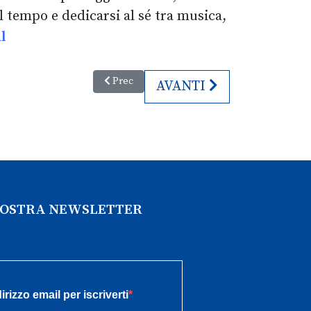
 tempo e dedicarsi al sé tra musica,
l
Articolo precedente: Mogol al Palmanova Outlet 
Prec
ARTICOLO SUCCESSIVO:
AVANTI
 NOSTRA NEWSLETTER