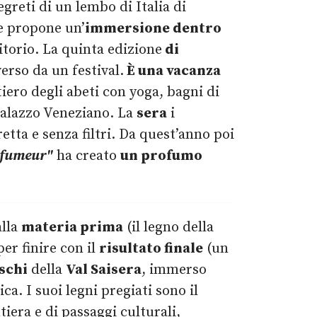
egreti di un lembo di Italia di
e propone un’
immersione dentro
ritorio. La quinta edizione
di
verso da un festival.
È una vacanza
tiero degli abeti con yoga, bagni di
l palazzo Veneziano. La
sera
i
etta e senza filtri. Da quest’anno poi
rfumeur"
ha creato
un profumo
alla
materia prima
(il legno della
per finire con il
risultato finale
(un
schi
della
Val Saisera
, immerso
ca. I suoi legni pregiati sono il
tiera e di passaggi culturali,