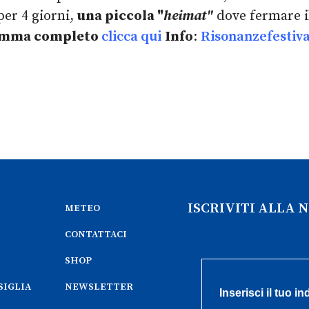
 per 4 giorni,
una piccola "
heimat"
dove fermare il
ramma completo
clicca qui
Info
:
Risonanzefestiva
ISCRIVITI ALLA
METEO
CONTATTACI
SHOP
SIGLIA
NEWSLETTER