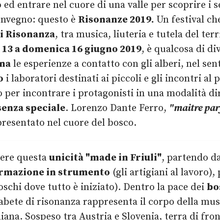
 ed entrare nel cuore di una valle per scoprire i s
convegno: questo è
Risonanze 2019.
Un festival ch
di Risonanza
, tra musica, liuteria e tutela del ter
 13 a domenica 16 giugno 2019
, è qualcosa di di
na
le esperienze a contatto con gli alberi, nel sen
o
i laboratori destinati ai piccoli e gli incontri a
o per incontrare i protagonisti in una modalità dir
senza speciale
. Lorenzo Dante Ferro,
"maitre pa
presentato nel cuore del bosco.
cere questa
unicità "made in Friuli"
, partendo d
rmazione in strumento
(gli artigiani al lavoro), 
boschi dove tutto è iniziato). Dentro la pace dei
bo
l’abete di risonanza rappresenta il corpo della musi
liana. Sospeso tra Austria e Slovenia, terra di fron