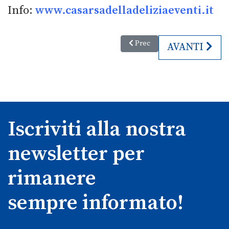
Info:
www.casarsadelladeliziaeventi.it
Articolo precedente: In FVG riap
Prec
ARTICOLO S
AVANTI
Iscriviti alla nostra
newsletter per
rimanere
sempre informato!