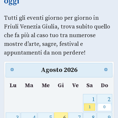
oggi
Tutti gli eventi giorno per giorno in
Friuli Venezia Giulia, trova subito quello
che fa più al caso tuo tra numerose
mostre d’arte, sagre, festival e
appuntamenti da non perdere!
Agosto
2026
Lu
Ma
Me
Gi
Ve
Sa
Do
1
2
1
0
3
4
5
6
7
8
9