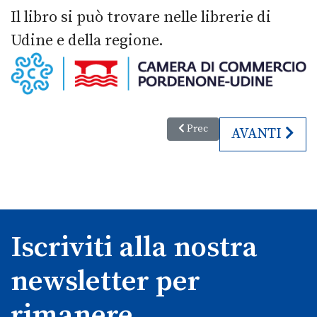
Il libro si può trovare nelle librerie di
Udine e della regione.
Articolo precedente: Escursion
Prec
ARTICOLO SU
AVANTI
Iscriviti alla nostra
newsletter per
rimanere