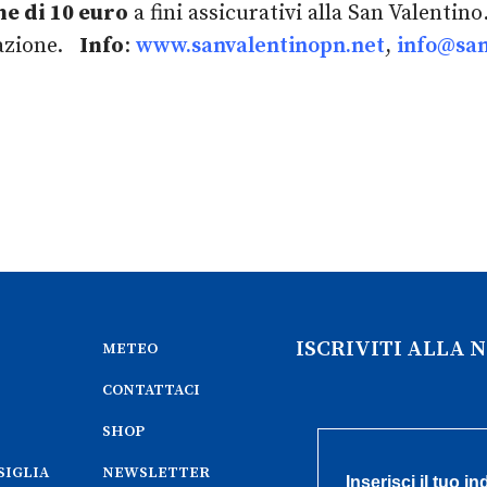
ne di 10 euro
a fini assicurativi alla San Valentin
ciazione.
Info
:
www.sanvalentinopn.net
,
info@san
ISCRIVITI ALLA
METEO
CONTATTACI
SHOP
SIGLIA
NEWSLETTER