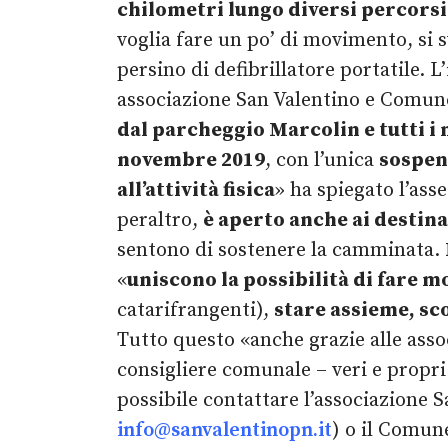
chilometri lungo diversi percorsi 
voglia fare un po’ di movimento, si 
persino di defibrillatore portatile. 
associazione San Valentino e Comun
dal parcheggio Marcolin e tutti i
novembre 2019
, con l’unica
sospen
all’attività fisica
» ha spiegato l’ass
peraltro,
è aperto anche ai destina
sentono di sostenere la camminata.
«
uniscono la possibilità di fare m
catarifrangenti),
stare assieme, sco
Tutto questo «anche grazie alle asso
consigliere comunale – veri e propr
possibile contattare l’associazione Sa
info@sanvalentinopn.it
) o il Comune