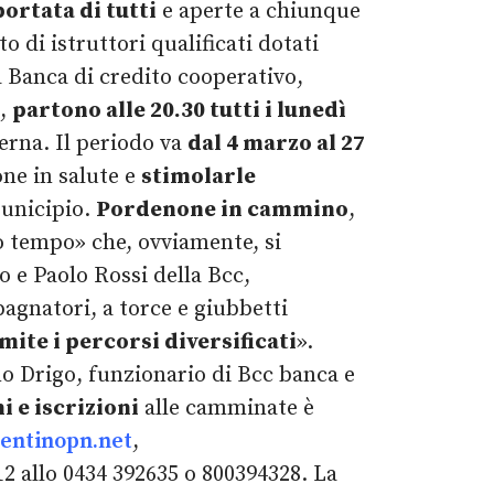
portata di tutti
e aperte a chiunque
di istruttori qualificati dotati
ra Banca di credito cooperativo,
a,
partono alle 20.30 tutti i lunedì
terna. Il periodo va
dal 4 marzo al 27
ne in salute e
stimolarle
Municipio.
Pordenone in cammino
,
o tempo» che, ovviamente, si
 e Paolo Rossi della Bcc,
agnatori, a torce e giubbetti
mite i percorsi diversificati
».
mo Drigo, funzionario di Bcc banca e
 e iscrizioni
alle camminate è
entinopn.net
,
12 allo 0434 392635 o 800394328. La