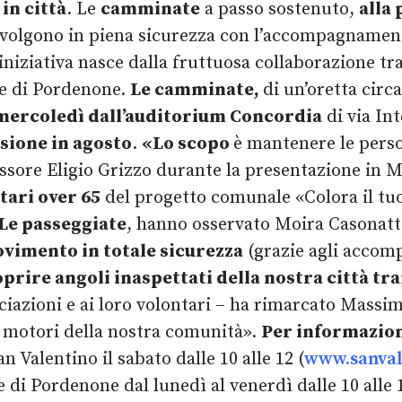
in città
. Le
camminate
a passo sostenuto,
alla 
svolgono in piena sicurezza con l’accompagnamento 
L’iniziativa nasce dalla fruttuosa collaborazione t
e di Pordenone.
Le camminate,
di un’oretta circ
 mercoledì dall’auditorium Concordia
di via In
sione in agosto
.
«Lo scopo
è mantenere le perso
essore Eligio Grizzo durante la presentazione in 
tari over 65
del progetto comunale «Colora il tu
Le passeggiate
, hanno osservato Moira Casonatto
ovimento in totale sicurezza
(grazie agli accomp
prire angoli inaspettati della nostra città tra
ciazioni e ai loro volontari – ha rimarcato Massi
i motori della nostra comunità».
Per informazioni
n Valentino il sabato dalle 10 alle 12 (
www.sanval
 di Pordenone dal lunedì al venerdì dalle 10 alle 