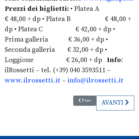
Prezzi dei biglietti:
• Platea A
€ 48,00 + dp • Platea B € 48,00 +
dp • Platea C € 42,00 + dp •
Prima galleria € 36,00 + dp •
Seconda galleria € 32,00 + dp •
Loggione € 26,00 + dp
Info
:
ilRossetti – tel. (+39) 040 3593511 –
www.ilrossetti.it
–
info@ilrossetti.it
Articolo precedente: 3. Muja B
Prec
ARTICOLO SU
AVANTI