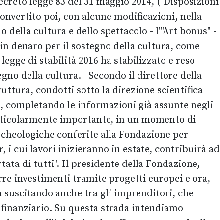
 decreto legge 83 del 31 maggio 2014, ("Disposizioni
 convertito poi, con alcune modificazioni, nella
o della cultura e dello spettacolo - l'"Art bonus" -
in denaro per il sostegno della cultura, come
legge di stabilità 2016 ha stabilizzato e reso
tegno della cultura. Secondo il direttore della
ruttura, condotti sotto la direzione scientifica
a, completando le informazioni già assunte negli
particolarmente importante, in un momento di
 archeologiche conferite alla Fondazione per
 i cui lavori inizieranno in estate, contribuirà ad
rtata di tutti". Il presidente della Fondazione,
rre investimenti tramite progetti europei e ora,
a suscitando anche tra gli imprenditori, che
 finanziario. Su questa strada intendiamo