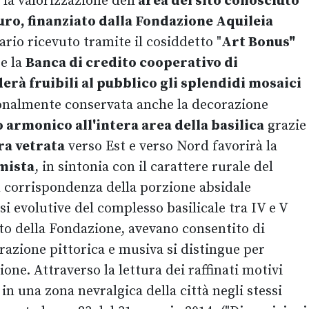
la valorizzazione dell
'area del sito conosciuto
uro, finanziato dalla Fondazione Aquileia
ario ricevuto tramite il cosiddetto "
Art Bonus"
 e la
Banca di credito cooperativo di
erà fruibili al pubblico gli splendidi mosaici
ezionalmente conservata anche la decorazione
o armonico all'intera area della basilica
grazie
ra vetrata
verso Est e verso Nord favorirà la
mista
, in sintonia con il carattere rurale del
in corrispondenza della porzione absidale
si evolutive del complesso basilicale tra IV e V
nto della Fondazione, avevano consentito di
orazione pittorica e musiva si distingue per
ne. Attraverso la lettura dei raffinati motivi
 in una zona nevralgica della città negli stessi