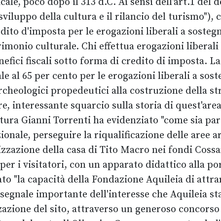
cale, poco dopo il 313 d.C. Ai sensi dell'art.1 del
sviluppo della cultura e il rilancio del turismo"),
edito d'imposta per le erogazioni liberali a sostegn
monio culturale. Chi effettua erogazioni liberali 
fici fiscali sotto forma di credito di imposta. La 
e al 65 per cento per le erogazioni liberali a sos
archeologici propedeutici alla costruzione della st
, interessante squarcio sulla storia di quest'are
Cultura Gianni Torrenti ha evidenziato "come sia 
zionale, perseguire la riqualificazione delle aree
zzazione della casa di Tito Macro nei fondi Cossar,
 per i visitatori, con un apparato didattico alla po
to "la capacità della Fondazione Aquileia di attra
 segnale importante dell'interesse che Aquileia st
zazione del sito, attraverso un generoso concorso