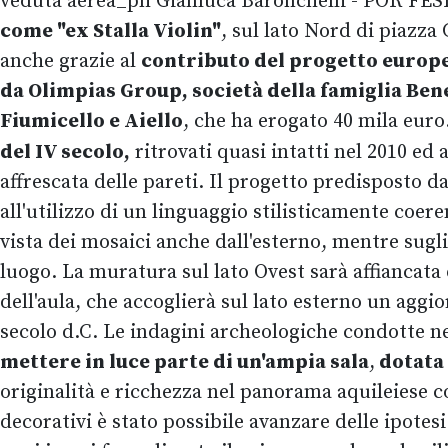
veduta aerea_ph Gianluca Baronchelli - POR FESR 2
come "ex Stalla Violin"
, sul lato Nord di piazza
anche grazie al
contributo del progetto europ
da Olimpias Group, società della famiglia Ben
Fiumicello e Aiello
, che ha erogato 40 mila euro
del IV secolo,
ritrovati quasi intatti nel 2010 ed
affrescata delle pareti. Il progetto predisposto d
all'utilizzo di un linguaggio stilisticamente coere
vista dei mosaici anche dall'esterno, mentre sugli 
luogo. La muratura sul lato Ovest sarà affiancata
dell'aula, che accoglierà sul lato esterno un aggi
secolo d.C. Le indagini archeologiche condotte ne
mettere in luce parte di un'ampia sala
,
dotata 
originalità e ricchezza nel panorama aquileiese c
decorativi è stato possibile avanzare delle ipotesi 