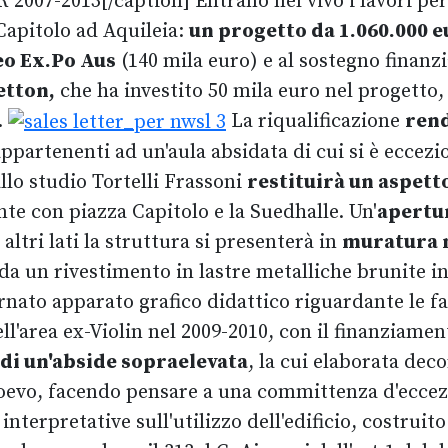
007-2013[/caption] Entrano nel vivo i lavori per 
 Capitolo ad Aquileia:
un progetto da 1.060.000 e
eo Ex.Po Aus
(140 mila euro) e al sostegno finanzi
etton,
che ha investito 50 mila euro nel progetto,
.
La riqualificazione
rend
 appartenenti ad un'aula absidata di cui si è ecc
allo studio Tortelli Frassoni
restituirà un aspett
nte con piazza Capitolo e la Suedhalle. Un'
apertu
altri lati la struttura si presenterà in
muratura 
 da un rivestimento in lastre metalliche brunite 
ornato apparato grafico didattico riguardante le fa
ll'area ex-Violin nel 2009-2010, con il finanziame
di un'abside sopraelevata
, la cui elaborata dec
oevo, facendo pensare a una committenza d'eccezio
interpretative sull'utilizzo dell'edificio, costruito