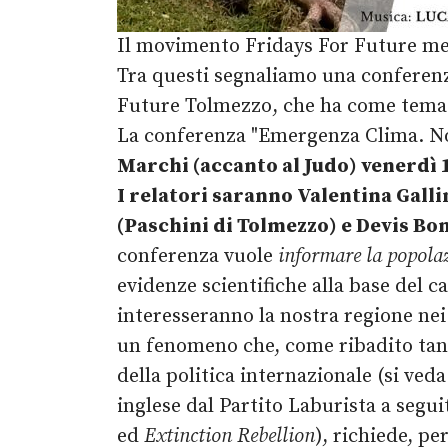
Il movimento Fridays For Future met
Tra questi segnaliamo una conferenz
Future Tolmezzo, che ha come tema "
La conferenza "Emergenza Clima. Non
Marchi (accanto al Judo) venerdì 1
I relatori saranno Valentina Gal
(Paschini di Tolmezzo) e Devis Bo
conferenza vuole
informare la popola
evidenze scientifiche alla base del c
interesseranno la nostra regione nei
un fenomeno che, come ribadito tanto
della politica internazionale (si ve
inglese dal Partito Laburista a segu
ed
Extinction Rebellion
), richiede, pe