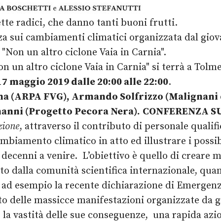
te radici, che danno tanti buoni frutti.
a sui cambiamenti climatici organizzata dal giov
Non un altro ciclone Vaia in Carnia".
 un altro ciclone Vaia in Carnia" si terrà a Tolm
7 maggio 2019 dalle 20:00 alle 22:00
.
lina (ARPA FVG), Armando Solfrizzo (Malignani
nanni (Progetto Pecora Nera).
CONFERENZA SU
zione
, attraverso il contributo di personale qualific
ambiamento climatico in atto ed illustrare i possib
 decenni a venire.
L’obiettivo è quello di creare
 dalla comunità scientifica internazionale, quant
da ad esempio la recente dichiarazione di Emergen
ito delle massicce manifestazioni organizzate da 
r la vastità delle sue conseguenze,
una rapida azio