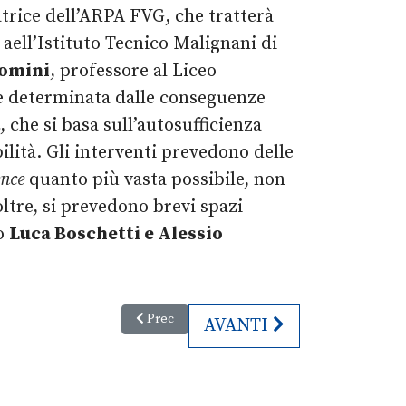
atrice dell’ARPA FVG, che tratterà
 aell’Istituto Tecnico Malignani di
omini
, professore al Liceo
le determinata dalle conseguenze
, che si basa sull’autosufficienza
bilità. Gli interventi prevedono delle
ence
quanto più vasta possibile, non
oltre, si prevedono brevi spazi
to
Luca Boschetti e Alessio
Articolo precedente: La Notte Europea dei Musei 2
Prec
ARTICOLO SUCCESSIVO:
AVANTI