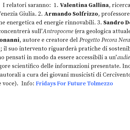
I relatori saranno:
1.
Valentina Gallina
, ricerc
enezia Giulia. 2.
Armando Solfrizzo
, professore
ne energetica ed energie rinnovabili. 3.
Sandro D
concentrerà sull’
Antropocene
(era geologica attua
Bonanni
, autore e creatore del
Progetto Pecora Nera
a; il suo intervento riguarderà pratiche di sosteni
o pensati in modo da essere accessibili a un’
audi
gore scientifico delle informazioni presentate. In
tautorali a cura dei giovani musicisti di Cerciven
e voce).
Info:
Fridays For Future Tolmezzo