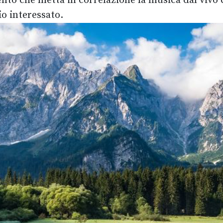
ento che metta in correlazione la musica dal vivo c
io interessato.