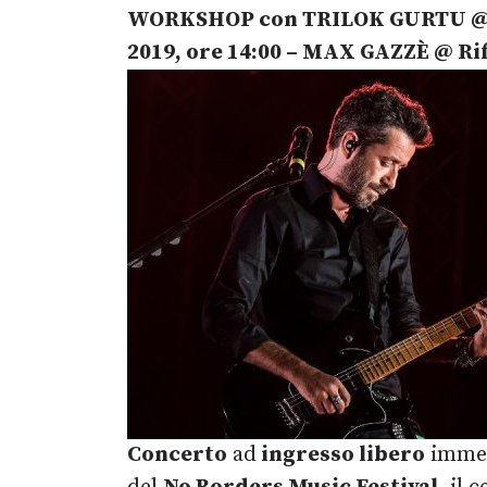
WORKSHOP con TRILOK GURTU
@
2019, ore 14:00
– MAX GAZZÈ
@ Rif
Concerto
ad
ingresso libero
immer