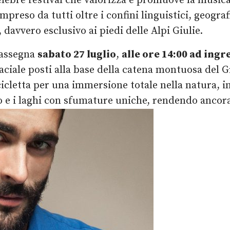
 celebre festival che valorizza e promuove la musi
eso da tutti oltre i confini linguistici, geografic
davvero esclusivo ai piedi delle Alpi Giulie.
rassegna
sabato 27 luglio
,
alle ore 14:00
ad ingre
 glaciale posti alla base della catena montuosa de
cicletta per una immersione totale nella natura, i
 e i laghi con sfumature uniche, rendendo ancora