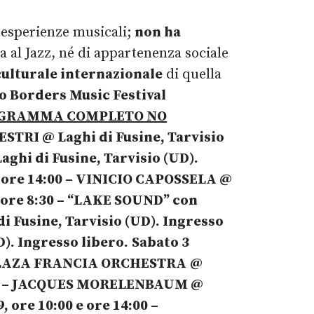
i esperienze musicali;
non ha
 al Jazz, né di appartenenza sociale
 culturale internazionale
di quella
o Borders Music Festival
GRAMMA COMPLETO NO
VESTRI
@
Laghi di Fusine, Tarvisio
aghi di Fusine, Tarvisio (UD).
 ore 14:00
– VINICIO CAPOSSELA
@
 ore 8:30
– “LAKE SOUND” con
di Fusine, Tarvisio (UD). Ingresso
D). Ingresso libero.
Sabato 3
PLAZA FRANCIA ORCHESTRA
@
0
– JACQUES MORELENBAUM
@
, ore 10:00 e ore 14:00
–