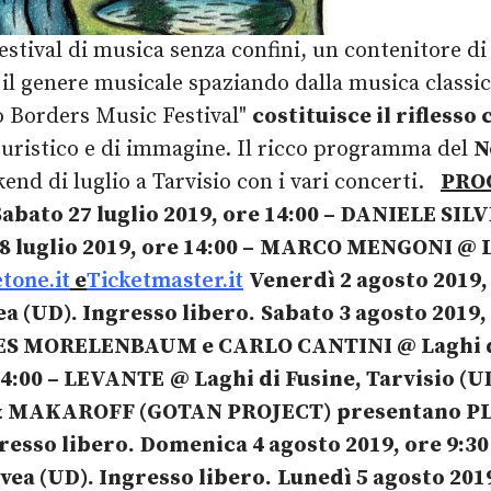
estival di musica senza confini, un contenitore d
l genere musicale spaziando dalla musica classica
"No Borders Music Festival"
costituisce il riflesso
o turistico e di immagine. Il ricco programma del
N
end di luglio a Tarvisio con i vari concerti.
PRO
Sabato 27 luglio 2019, ore 14:00
–
DANIELE SIL
 luglio 2019, ore 14:00
–
MARCO MENGONI
@ L
tone.it
e
Ticketmaster.it
Venerdì 2 agosto 2019,
a (UD). Ingresso libero.
Sabato 3 agosto 2019,
UES MORELENBAUM e CARLO CANTINI
@ Laghi 
14:00
– LEVANTE
@ Laghi di Fusine, Tarvisio (U
& MAKAROFF (GOTAN PROJECT) presentano 
gresso libero.
Domenica 4 agosto 2019, ore 9:3
evea (UD). Ingresso libero.
Lunedì 5 agosto 2019