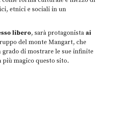
ca come forma culturale e mezzo di
i, etnici e sociali in un
sso libero
, sarà protagonista
ai
l Gruppo del monte Mangart, che
n grado di mostrare le sue infinite
 più magico questo sito.