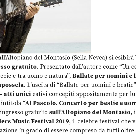
ull'Altopiano del Montasio (Sella Nevea) si esibirà 
sso gratuito.
Presentato dall’autore come “Un can
specie e tra uomo e natura”,
Ballate per uomini e 
apossela
. L’uscita di “Ballate per uomini e bestie
– atti unici
estivi concepiti appositamente per luo
 intitola
“Al Pascolo. Concerto per bestie e uo
d ingresso gratuito
sull’Altopiano del Montasio
,
ers Music Festival
2019
, il celebre festival ch
ione in grado di essere compreso da tutti oltre i c