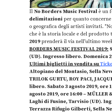
Il
No Borders Music Festival
è un f
delimitazioni
per quanto concerne i
o geografica degli artisti invitati. 
che è la storia locale e del prodott
2019
prenderà il via nell’ultimo week
BORDERS MUSIC FESTIVAL 2019:
(UD). Ingresso libero.
Domenica 28
Ultimi biglietti in vendita su
Ticke
Altopiano del Montasio, Sella Neve
TRILOK GURTU, ROY PACI, JACQ
libero.
Sabato 3 agosto 2019, ore 
agosto 2019, ore 16:00
– MÜLLER 
Laghi di Fusine, Tarvisio (UD). In
Terrazza Rifugio Gilberti, Sella N