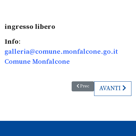
ingresso libero
Info
:
galleria@comune.monfalcone.go.it
Comune Monfalcone
Articolo precedente: Adunata A
Prec
ARTICOLO S
AVANTI