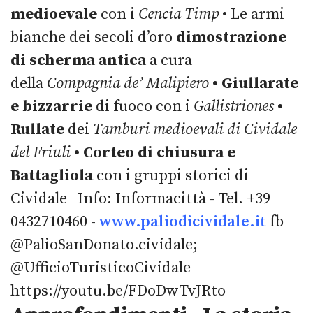
medioevale
con i
Cencia Timp
• Le armi
bianche dei secoli d’oro
dimostrazione
di scherma antica
a cura
della
Compagnia de’ Malipiero
• Giullarate
e bizzarrie
di fuoco con i
Gallistriones
•
Rullate
dei
Tamburi medioevali di Cividale
del Friuli
• Corteo di chiusura e
Battagliola
con i gruppi storici di
Cividale
Info: Informacittà - Tel. +39
0432710460 -
www.paliodicividale.it
fb
@PalioSanDonato.cividale;
@UfficioTuristicoCividale
https://youtu.be/FDoDwTvJRto