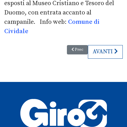
esposti al Museo Cristiano e Tesoro del
Duomo, con entrata accanto al
campanile. Info web:
Comune di
Cividale
Articolo precedente: Epifania d
Prec
ARTICOLO SU
AVANTI