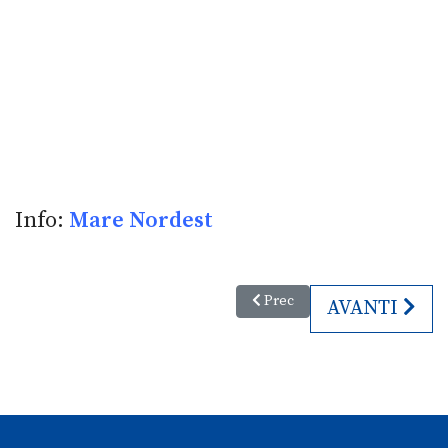
Info:
Mare Nordest
Articolo precedente: Remo Lana
Prec
ARTICOLO SU
AVANTI