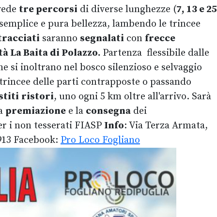
vede
tre percorsi
di diverse lunghezze (
7, 13 e 25
i semplice e pura bellezza, lambendo le trincee
tracciati
saranno
segnalati
con
frecce
tà La Baita di Polazzo.
Partenza flessibile dalle
he si inoltrano nel bosco silenzioso e selvaggio
 trincee delle parti contrapposte o passando
stiti
ristori
, uno ogni 5 km oltre all'arrivo. Sarà
la
premiazione
e la
consegna
dei
per i non tesserati FIASP
Info
: Via Terza Armata,
1913 Facebook:
Pro Loco Fogliano