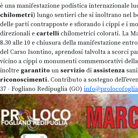
è una manifestazione podistica internazionale l
chilometri
) lungo sentieri che si inoltrano nel
delle parti contrapposte e sfiorando i cippi e 
direzionali e
cartelli
chilometrici colorati. La M
8.30 alle 10 e chiusura della manifestazione entro
del Carso Isontino, aprendosi talvolta a scorci 
vicino a cippi o monumenti commemorativi dell
inoltre
garantito
un
servizio
di
assistenza
sani
riconoscimenti
. Contributo a sostegno dell’even
37 - Fogliano Redipuglia (GO)
info@prolocofoglia