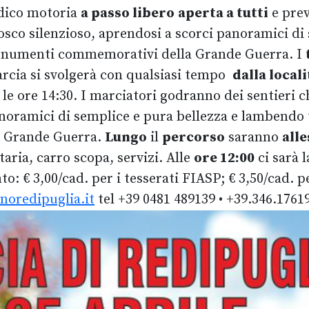
udico motoria
a passo libero
aperta a tutti
e pre
 bosco silenzioso, aprendosi a scorci panoramici d
i monumenti commemorativi della Grande Guerra. I
arcia si svolgerà con qualsiasi tempo
dalla locali
 le ore 14:30. I marciatori godranno dei sentieri c
panoramici di semplice e pura bellezza e lambendo
a Grande Guerra.
Lungo
il
percorso
saranno
alle
taria, carro scopa, servizi. Alle
ore 12:00
ci sarà 
to: € 3,00/cad. per i tesserati FIASP; € 3,50/cad. 
noredipuglia.it
tel +39 0481 489139 • +39.346.176