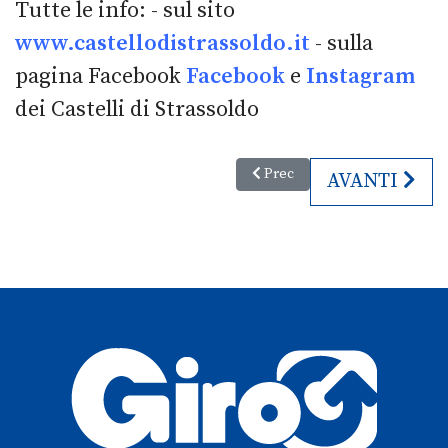
Tutte le info: - sul sito
www.castellodistrassoldo.it
- sulla
pagina Facebook
Facebook
e
Instagram
dei Castelli di Strassoldo
Articolo precedente: Pasqua e Pa
Prec
ARTICOLO SU
AVANTI