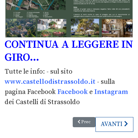
CONTINUA A LEGGERE IN
GIRO…
Tutte le info: - sul sito
www.castellodistrassoldo.it
- sulla
pagina Facebook
Facebook
e
Instagram
dei Castelli di Strassoldo
Articolo precedente: 20. Invito
Prec
ARTICOLO S
AVANTI