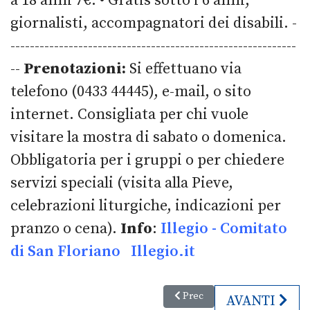
a 18 anni 7€. • Gratis sotto i 6 anni,
giornalisti, accompagnatori dei disabili. -
-----------------------------------------------------------
--
Prenotazioni:
Si effettuano via
telefono (0433 44445), e-mail, o sito
internet. Consigliata per chi vuole
visitare la mostra di sabato o domenica.
Obbligatoria per i gruppi o per chiedere
servizi speciali (visita alla Pieve,
celebrazioni liturgiche, indicazioni per
pranzo o cena).
Info
:
Illegio - Comitato
di San Floriano
Illegio.it
Articolo precedente: 5. edizio
Prec
ARTICOLO S
AVANTI