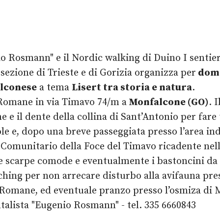
o Rosmann" e il Nordic walking di Duino I sentier
 sezione di Trieste e di Gorizia organizza per
dome
alconese
a tema
Lisert tra storia e natura
.
 Romane in via Timavo 74/m a
Monfalcone (GO)
. 
e e il dente della collina di Sant’Antonio per far
le e, dopo una breve passeggiata presso l’area ind
a Comunitario della Foce del Timavo ricadente nel
te scarpe comode e eventualmente i bastoncini da
ching per non arrecare disturbo alla avifauna pre
 Romane, ed eventuale pranzo presso l’osmiza di 
talista "Eugenio Rosmann" - tel. 335 6660843