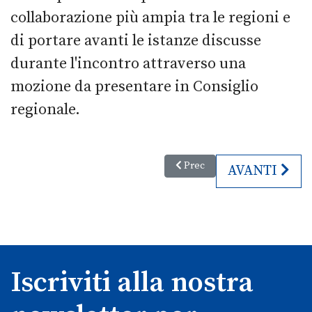
collaborazione più ampia tra le regioni e
di portare avanti le istanze discusse
durante l'incontro attraverso una
mozione da presentare in Consiglio
regionale.
Articolo precedente: Domenica 3
Prec
ARTICOLO S
AVANTI
Iscriviti alla nostra