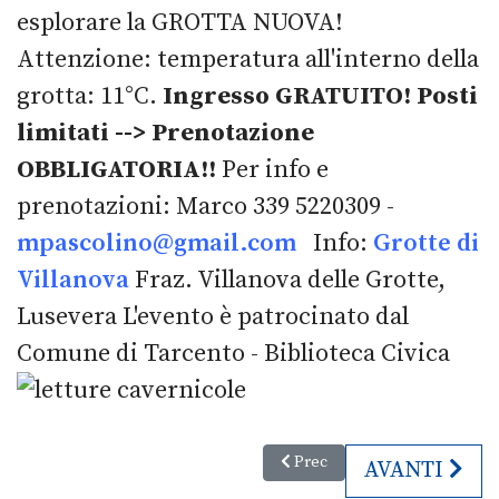
esplorare la GROTTA NUOVA!
Attenzione: temperatura all'interno della
grotta: 11°C.
Ingresso GRATUITO!
Posti
limitati --> Prenotazione
OBBLIGATORIA!!
Per info e
prenotazioni: Marco 339 5220309 -
mpascolino@gmail.com
Info:
Grotte di
Villanova
Fraz. Villanova delle Grotte,
Lusevera L'evento è patrocinato dal
Comune di Tarcento - Biblioteca Civica
Articolo precedente: Fieste di 
Prec
ARTICOLO SU
AVANTI