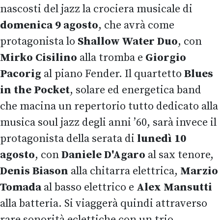
nascosti del jazz la crociera musicale di
domenica 9 agosto
, che avrà come
protagonista lo
Shallow Water Duo
, con
Mirko Cisilino
alla tromba e
Giorgio
Pacorig
al piano Fender. Il quartetto
Blues
in the Pocket
, solare ed energetica band
che macina un repertorio tutto dedicato alla
musica soul jazz degli anni ’60, sarà invece il
protagonista della serata di
lunedì 10
agosto
, con
Daniele D'Agaro
al sax tenore,
Denis Biason
alla chitarra elettrica,
Marzio
Tomada
al basso elettrico e
Alex Mansutti
alla batteria. Si viaggerà quindi attraverso
rare sonorità eclettiche con un trio