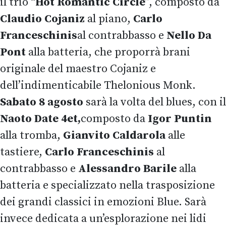
il trio “
Hot Romantic Circle
”, composto da
Claudio Cojaniz
al piano,
Carlo
Franceschinis
al contrabbasso e
Nello Da
Pont
alla batteria, che proporrà brani
originale del maestro Cojaniz e
dell’indimenticabile Thelonious Monk.
Sabato 8 agosto
sarà la volta del blues, con il
Naoto Date 4et,
composto da
Igor Puntin
alla tromba,
Gianvito Caldarola
alle
tastiere,
Carlo Franceschinis
al
contrabbasso e
Alessandro Barile
alla
batteria e specializzato nella trasposizione
dei grandi classici in emozioni Blue. Sarà
invece dedicata a un’esplorazione nei lidi