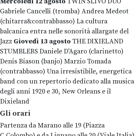
Mercoledì 12 agosto
TWIN SLIVO DUO
Gabriele Cancelli (tromba) Andrea Medeot
(chitarra&contrabbasso) La cultura
balcanica entra nelle sonorità allargate del
Jazz
Giovedì 13 agosto
THE DIXIELAND
STUMBLERS Daniele D'Agaro (clarinetto)
Denis Biason (banjo) Marzio Tomada
(contrabbasso) Una irresistibile, energetica
band con un repertorio dedicato alla musica
degli anni 1920 e 30, New Orleans e il
Dixieland
Gli orari
Partenza da Marano alle 19 (Piazza
C.Colombo) e da Lignano alle 20 (Viale Italia)