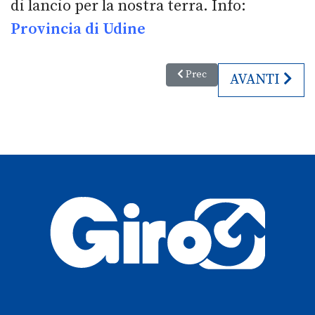
di lancio per la nostra terra. Info:
Provincia di Udine
Articolo precedente: Treno stor
Prec
ARTICOLO SU
AVANTI