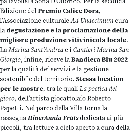
pallavolista Sofia D’Odorico. Per la seconda
Edizione del
Premio Calice Dora
,
l’Associazione culturale
Ad Undecimum
cura
la
degustazione e la proclamazione della
migliore produzione vitivinicola locale
.
La
Marina Sant’Andrea
e i
Cantieri Marina San
Giorgio
, infine, riceve la
Bandiera Blu 2022
per la qualità dei servizi e la gestione
sostenibile del territorio.
Stessa location
per le mostre
, tra le quali
La poetica del
gioco
, dell’artista giocattolaio Roberto
Papetti. Nel parco della Villa torna la
rassegna
ItinerAnnia Fruts
dedicata ai più
piccoli, tra letture a cielo aperto a cura della