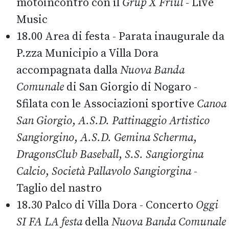
motoincontro con il
Grup X Friûl
- Live
Music
18.00 Area di festa - Parata inaugurale da
P.zza Municipio a Villa Dora
accompagnata dalla
Nuova Banda
Comunale
di San Giorgio di Nogaro -
Sfilata con le Associazioni sportive
Canoa
San Giorgio
,
A.S.D. Pattinaggio Artistico
Sangiorgino
,
A.S.D. Gemina Scherma
,
DragonsClub Baseball
,
S.S. Sangiorgina
Calcio
,
Società Pallavolo Sangiorgina
-
Taglio del nastro
18.30 Palco di Villa Dora - Concerto
Oggi
SI FA LA festa
della
Nuova Banda Comunale