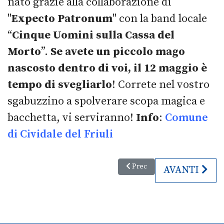
nato grazie alla collaborazione di
"
Expecto Patronum
" con la band locale
“
Cinque Uomini sulla Cassa del
Morto
”.
Se avete un piccolo mago
nascosto dentro di voi, il 12 maggio è
tempo di svegliarlo
! Correte nel vostro
sgabuzzino a spolverare scopa magica e
bacchetta, vi serviranno!
Info
:
Comune
di Cividale del Friuli
Articolo precedente: Salmo in 
Prec
ARTICOLO SU
AVANTI