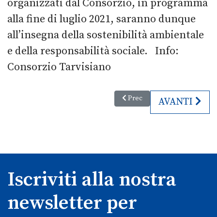
organizzati dal Consorzio, in programma
alla fine di luglio 2021, saranno dunque
all’insegna della sostenibilità ambientale
e della responsabilità sociale. Info:
Consorzio Tarvisiano
Articolo precedente: Tornano i t
Prec
ARTICOLO SU
AVANTI
Iscriviti alla nostra
newsletter per