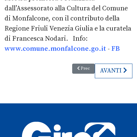
dall’Assessorato alla Cultura del Comune
di Monfalcone, con il contributo della
Regione Friuli Venezia Giulia e la curatela
di Francesca Nodari. Info:
www.comune.monfalcone.go.it
-
FB
Articolo precedente: Sabo Gra
Prec
ARTICOLO SU
AVANTI