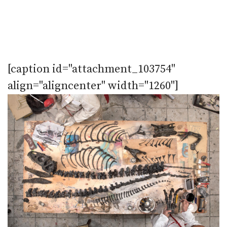
[caption id="attachment_103754"
align="aligncenter" width="1260"]