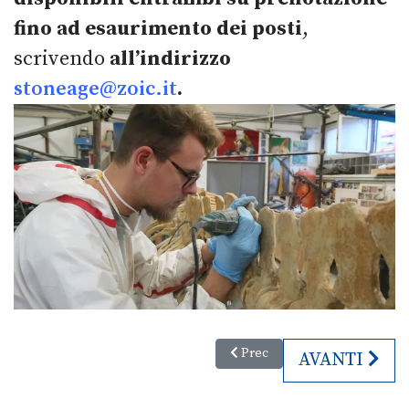
fino ad esaurimento dei posti
,
scrivendo
all’indirizzo
stoneage@zoic.it
.
Articolo precedente: 2. North Ea
Prec
ARTICOLO SU
AVANTI