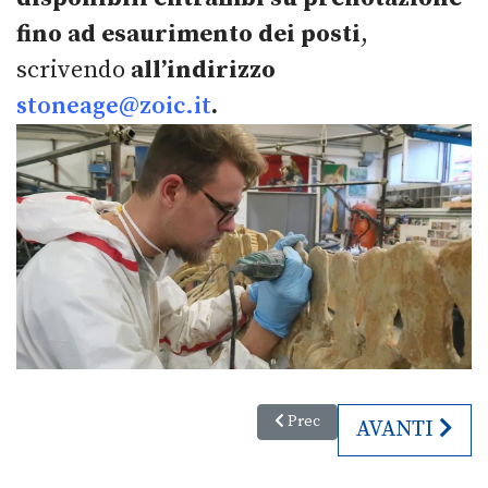
fino ad esaurimento dei posti
,
scrivendo
all’indirizzo
stoneage@zoic.it
.
Articolo precedente: 2. North Ea
Prec
ARTICOLO SU
AVANTI