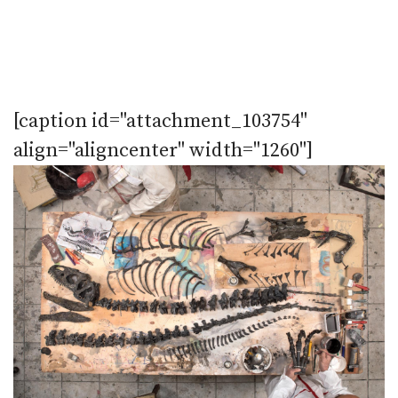
[caption id="attachment_103754"
align="aligncenter" width="1260"]