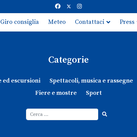
Giro consiglia
Meteo
Contattaci
Press
Categorie
e ed escursioni
Spettacoli, musica e rassegne
Fiere e mostre
Sport
Cerca
Type 2 or more characters for results.