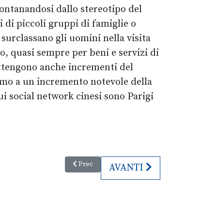
llontanandosi dallo stereotipo del
 di piccoli gruppi di famiglie o
 surclassano gli uomini nella visita
no, quasi sempre per beni e servizi di
 ottengono anche incrementi del
tiamo a un incremento notevole della
sui social network cinesi sono Parigi
Articolo precedente: Friuli Venezia Giulia: la reg
Prec
ARTICOLO SUCCESSIVO: 
AVANTI