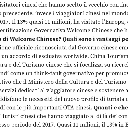
 visitatori cinesi che hanno scelto il vecchio cont
o precedente, invece i viaggiatori cinesi nel mondo
2017. Il 13% quasi 11 milioni, ha visitato l’Europa
 Certificazione Governativa Welcome Chinese che h
lo di Welcome Chinese? Quali sono i vantaggi pe
zione ufficiale riconosciuta dal Governo cinese e
so un accordo di esclusiva worlwide. China Touri
ra e del Turismo cinese che si focalizza su ricerch
indi come un think-tank governativo per promuove
tivo che il Ministero della Cultura e del Turismo 
servizi dedicati al viaggiatore cinese e sostenere
sfano le necessità del nuovo profilo di turista ci
di con le più importanti OTA cinesi.
Quanti e che
 turisti cinesi che hanno viaggiato al di là dei con
stesso periodo del 2017. Quasi 11 milioni, il 13% 