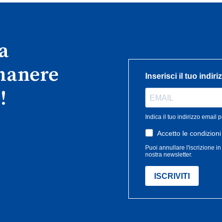
ra
imanere
!