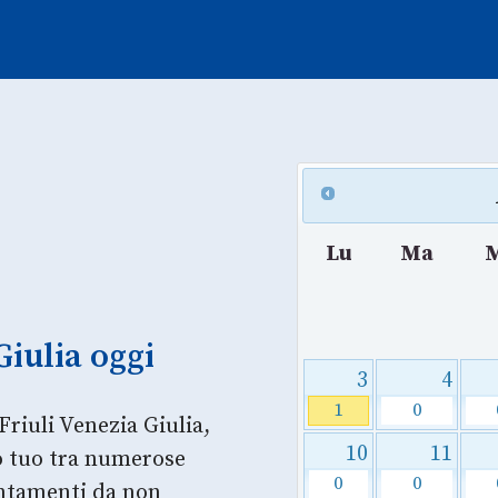
Lu
Ma
Giulia oggi
3
4
1
0
Friuli Venezia Giulia,
10
11
so tuo tra numerose
0
0
untamenti da non