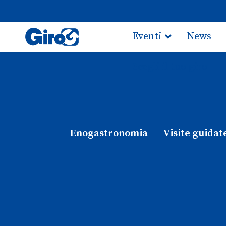
Eventi
News
Scegli il tuo giro
Enogastronomia
Visite guidat