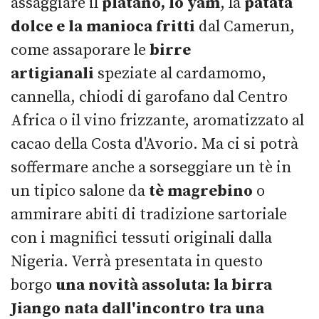
assaggiare il
platano, lo yam
, la
patata
dolce e la manioca fritti
dal Camerun,
come assaporare le
birre
artigianali
speziate al cardamomo,
cannella, chiodi di garofano dal Centro
Africa o il vino frizzante, aromatizzato al
cacao della Costa d'Avorio. Ma ci si potrà
soffermare anche a sorseggiare un tè in
un tipico salone da
tè magrebino
o
ammirare abiti di tradizione sartoriale
con i magnifici tessuti originali dalla
Nigeria. Verrà presentata in questo
borgo
una novità assoluta: la birra
Jiango nata dall'incontro tra una