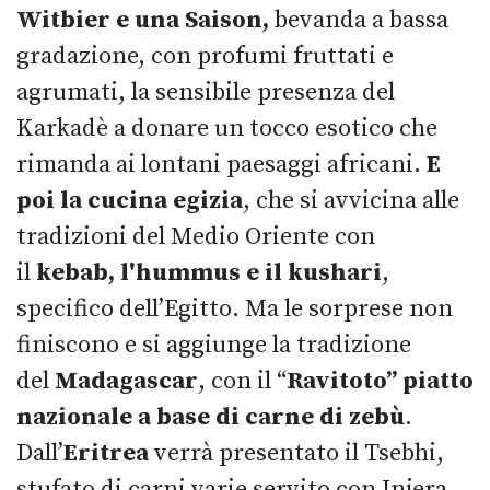
Witbier e una Saison,
bevanda a bassa
gradazione, con profumi fruttati e
agrumati, la sensibile presenza del
Karkadè a donare un tocco esotico che
rimanda ai lontani paesaggi africani.
E
poi la cucina egizia
, che si avvicina alle
tradizioni del Medio Oriente con
il
kebab, l'hummus e il kushari
,
specifico dell’Egitto. Ma le sorprese non
finiscono e si aggiunge la tradizione
del
Madagascar
, con il “
Ravitoto” piatto
nazionale a base di carne di zebù
.
Dall’
Eritrea
verrà presentato il Tsebhi,
stufato di carni varie servito con Injera,