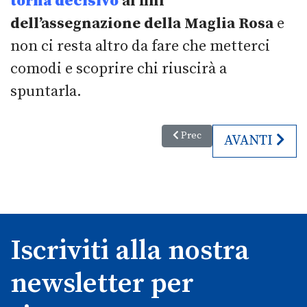
torna decisivo
ai fini
dell’assegnazione della Maglia Rosa
e
non ci resta altro da fare che metterci
comodi e scoprire chi riuscirà a
spuntarla.
Articolo precedente: L’arrampica
Prec
ARTICOLO S
AVANTI
Iscriviti alla nostra
newsletter per