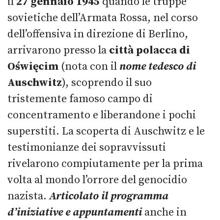
il
27 gennaio 1945
quando le truppe
sovietiche dell’Armata Rossa, nel corso
dell’offensiva in direzione di Berlino,
arrivarono presso la
città polacca di
Oświęcim
(nota con il
nome tedesco di
Auschwitz
), scoprendo il suo
tristemente famoso campo di
concentramento e liberandone i pochi
superstiti. La scoperta di Auschwitz e le
testimonianze dei sopravvissuti
rivelarono compiutamente per la prima
volta al mondo l’orrore del genocidio
nazista.
Articolato
il programma
d’iniziative
e appuntamenti
anche in