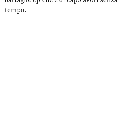
battaglie epiche e di capolavori senza
tempo.