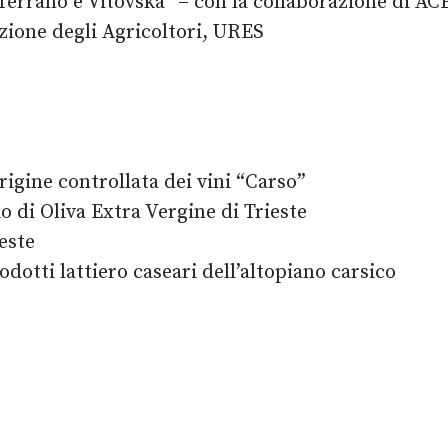
Terrano e Vitovska” – con la collaborazione di AC
zione degli Agricoltori, URES
rigine controllata dei vini “Carso”
o di Oliva Extra Vergine di Trieste
ieste
dotti lattiero caseari dell’altopiano carsico