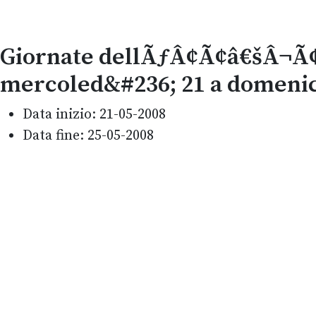
Giornate dellÃƒÂ¢Ã¢â€šÂ¬Ã¢â
mercoled&#236; 21 a domenic
Data inizio:
21-05-2008
Data fine:
25-05-2008