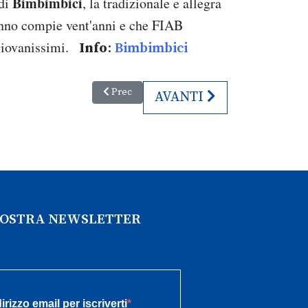
Bimbimbici
 di
, la tradizionale e allegra
anno compie vent'anni e che FIAB
giovanissimi.
Info
:
Bimbimbici
Articolo precedente: Friday for Future - Sciope
Prec
ARTICOLO SUCCESSIVO
AVANTI
 NOSTRA NEWSLETTER