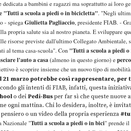
e dedicata a bambini e ragazzi ma soprattutto ai loro ge
 "Tutti a scuola a piedi o in bicicletta"
.
"Negli ultimi
Giulietta Pagliaccio
to - spiega
, presidente FIAB. - Gr
lla propria salute sia al nostro pianeta. E sviluppare que
alle risorse previste dall'ultimo Collegato Ambientale,
"Tutti a scuola a piedi o 
ati al tema casa-scuola".
Con
asciare l'auto a casa
percor
(almeno in questo giorno) e
iettivo è scoprire insieme che un nuovo tipo di mobilità
l 21 marzo potrebbe così rappresentare, per tut
econdo gli intenti di FIAB, infatti, questa iniziati
chool
o dei
Pedi-Bus
per far sì che queste nuove 
eme ogni mattina.
Chi lo desidera, inoltre, è invita
n pensiero o un video della propria esperienza
#tu
Tutti a scuola a piedi o in bici
a Nazionale "
" prende il 