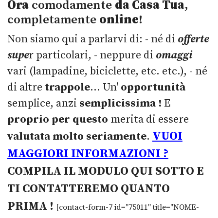
Ora
comodamente
da Casa Tua
,
completamente
online
!
Non siamo qui a parlarvi di: - né di
offerte
supe
r particolari, - neppure di
omaggi
vari (lampadine, biciclette, etc. etc.), - né
di altre
trappole
... Un'
opportunità
semplice, anzi
semplicissima !
E
proprio per questo
merita di essere
VUOI
valutata
molto seriamente
.
MAGGIORI INFORMAZIONI ?
COMPILA IL MODULO QUI SOTTO E
TI CONTATTEREMO QUANTO
PRIMA !
[contact-form-7 id="75011" title="NOME-