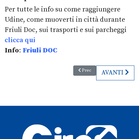
Per tutte le info su come raggiungere
Udine, come muoverti in città durante
Friuli Doc, sui trasporti e sui parcheggi
clicca qui
Info
:
Friuli DOC
Articolo precedente: Gusti off –
Prec
ARTICOLO S
AVANTI