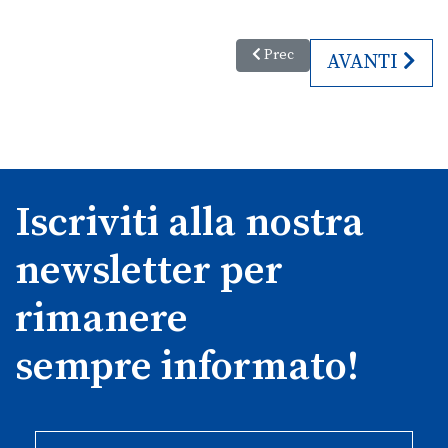
Articolo precedente: Qualità del
Prec
ARTICOLO SU
AVANTI
Iscriviti alla nostra
newsletter per
rimanere
sempre informato!