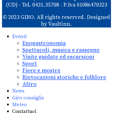
(UD) - Tel. 0431.35708 - P.Iva 01086470323
© 2023 GIRO. All rights reserved. Designed
by Vaultinn.
Eventi
Enogastronomia
Spettacoli, musica e rassegne
Visite guidate ed escursioni
Sport
Fiere e mostre
Rievocazioni storiche e folklore
Altro
News
Giro consiglia
Meteo
Contattaci