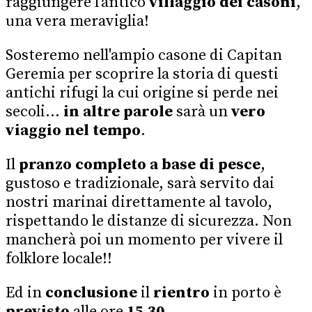
raggiungere l'antico
villaggio dei casoni
,
una vera meraviglia!
Sosteremo nell'ampio casone di
Capitan
Geremia
per scoprire la storia di questi
antichi rifugi la cui origine si perde nei
secoli…
in altre parole
sarà un
vero
viaggio nel tempo
.
Il
pranzo completo a base di pesce
,
gustoso e tradizionale, sarà servito dai
nostri marinai direttamente al tavolo,
rispettando le distanze di sicurezza. Non
mancherà poi un momento per vivere il
folklore locale!!
​Ed in
conclusione
i
l
rientro
in porto è
previsto
alle
ore
15.30.