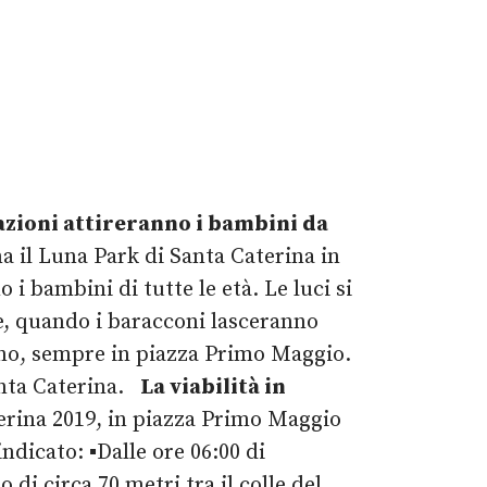
azioni attireranno i bambini da
 il Luna Park di Santa Caterina in
i bambini di tutte le età. Le luci si
e, quando i baracconi lasceranno
anno, sempre in piazza Primo Maggio.
Santa Caterina.
La viabilità in
erina 2019, in piazza Primo Maggio
indicato:
▪️
Dalle ore 06:00 di
di circa 70 metri tra il colle del