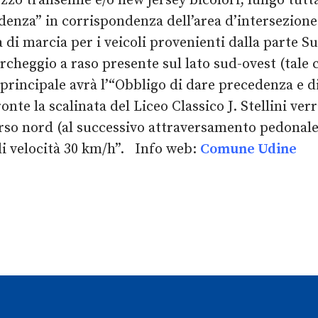
ezzo transenne e/o new jersey bicolori, lungo tutt
denza” in corrispondenza dell’area d’intersezione
a di marcia per i veicoli provenienti dalla parte Su
archeggio a raso presente sul lato sud-ovest (tale
principale avrà l’“Obbligo di dare precedenza e di 
te la scalinata del Liceo Classico J. Stellini ver
verso nord (al successivo attraversamento pedonale
di velocità 30 km/h”. Info web:
Comune Udine