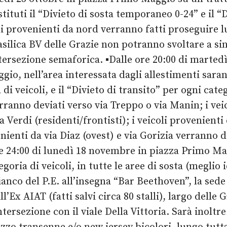
istituti il “Divieto di sosta temporaneo 0-24” e il “
coli provenienti da nord verranno fatti proseguire
silica BV delle Grazie non potranno svoltare a sin
intersezione semaforica.
▪️
Dalle ore 20:00 di martedì
o, nell’area interessata dagli allestimenti saranno
 veicoli, e il “Divieto di transito” per ogni catego
rranno deviati verso via Treppo o via Manin; i vei
ia Verdi (residenti/frontisti); i veicoli provenient
enienti da via Diaz (ovest) e via Gorizia verranno d
e 24:00 di lunedì 18 novembre in piazza Primo Magg
oria di veicoli, in tutte le aree di sosta (meglio 
a fianco del P.E. all’insegna “Bar Beethoven”, la sed
all’Ex AIAT (fatti salvi circa 80 stalli), largo delle
ersezione con il viale Della Vittoria. Sarà inoltre