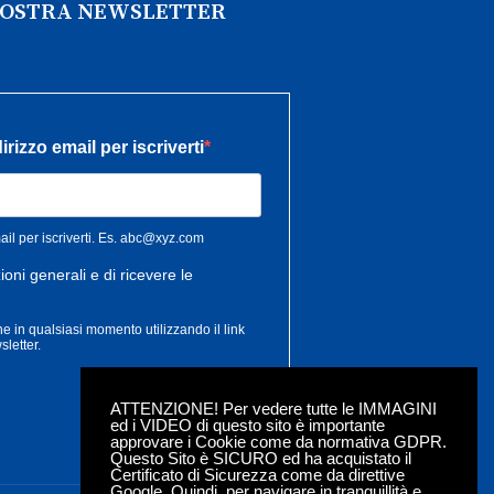
 NOSTRA NEWSLETTER
ATTENZIONE! Per vedere tutte le IMMAGINI
ed i VIDEO di questo sito è importante
approvare i Cookie come da normativa GDPR.
Questo Sito è SICURO ed ha acquistato il
Certificato di Sicurezza come da direttive
Google. Quindi, per navigare in tranquillità e