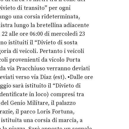
Divieto di transito” per ogni
 lungo una corsia rideterminata,
istra lungo la bretellina adiacente
 22 alle ore 06:00 di mercoledì 23
 istituiti il “Divieto di sosta
ria di veicoli. Pertanto i veicoli
coli provenienti da vicolo Porta
i da via Pracchiuso verranno deviati
eviati verso via Diaz (est).
▪️
Dalle ore
io sarà istituito il “Divieto di
identificate in loco) compresi tra
e del Genio Militare, il palazzo
 Grazie, il parco Loris Fortuna,
 istituita una corsia di marcia, a