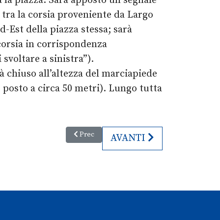
a la piazza. Sarà apposto un segnale
 tra la corsia proveniente da Largo
d-Est della piazza stessa; sarà
 corsia in corrispondenza
svoltare a sinistra”).
rà chiuso all’altezza del marciapiede
 posto a circa 50 metri). Lungo tutta
Articolo precedente: Vinyl Udine - Fourth / Fall 
Prec
ARTICOLO SUCCESSIVO
AVANTI