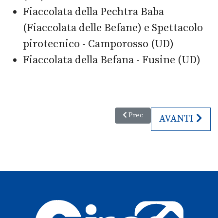
Fiaccolata della Pechtra Baba
(Fiaccolata delle Befane) e Spettacolo
pirotecnico - Camporosso (UD)
Fiaccolata della Befana - Fusine (UD)
Articolo precedente: Messa de
Prec
ARTICOLO SU
AVANTI