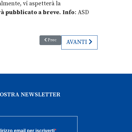
almente, vi aspetterà la
à pubblicato a breve.
Info
: ASD
Articolo precedente: Festa del Formaggio - Mal
Prec
ARTICOLO SUCCESSIVO:
AVANTI
 NOSTRA NEWSLETTER