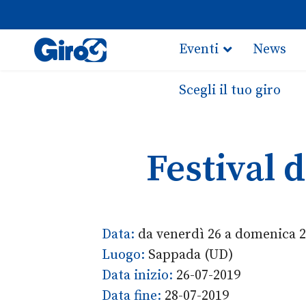
Eventi
News
Scegli il tuo giro
Festival 
Data:
da venerdì 26 a domenica 2
Luogo:
Sappada (UD)
Data inizio:
26-07-2019
Data fine:
28-07-2019