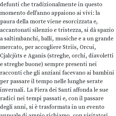
defunti che tradizionalmente in questo
momento dell’anno appaiono ai vivi:
la
paura della morte viene esorcizzata e
,
accantonati silenzio e tristezza, si dà spazio
a
saltimbanchi,
balli, musiche e a un grande
mercato, per
accogliere
Striis
,
Orcui
,
Cjalcjùts
e
Aganis
(streghe, orchi, diavol
etti
e streghe buone)
sempre presenti nei
racconti che gli anziani facevano ai bambini
per passare il tempo nelle lunghe serate
invernali.
La Fiera dei Santi affonda le sue
radici nei tempi passati e, con il passare
degli anni, si è trasformata in un evento
annuale di ampio richiamo, con visitatori