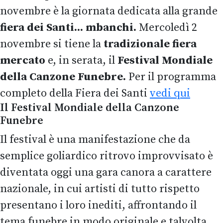
novembre è la giornata dedicata alla grande
fiera dei Santi... mbanchi.
Mercoledì 2
novembre si tiene la
tradizionale fiera
mercato
e, in serata, il
Festival Mondiale
della Canzone Funebre.
Per il programma
completo della Fiera dei Santi
vedi qui
Il Festival Mondiale della Canzone
Funebre
Il festival è una manifestazione che da
semplice
goliardico
ritrovo improvvisato è
diventata oggi un
a
gara canora
a
carattere
nazionale, in cui artisti
di tutto rispetto
presentano
i loro
inedit
i
,
affrontando
il
tema
funebre
in modo originale
e talvolta