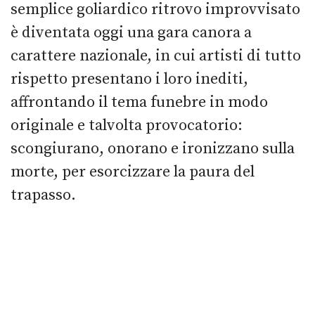
semplice
goliardico
ritrovo improvvisato
è diventata oggi un
a
gara canora
a
carattere nazionale, in cui artisti
di tutto
rispetto
presentano
i loro
inedit
i
,
affrontando
il tema
funebre
in modo
originale
e talvolta provocatorio:
scongiurano, onorano e ironizzano sulla
morte
, per esorcizzare la paura del
trapasso.