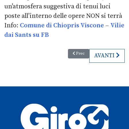
un’atmosfera suggestiva di tenui luci
poste all’interno delle opere NON si terrà
Info:
Comune di Chiopris Viscone
–
Vilie
dai Sants su FB
Articolo precedente: Cantine Ap
Prec
ARTICOLO SU
AVANTI