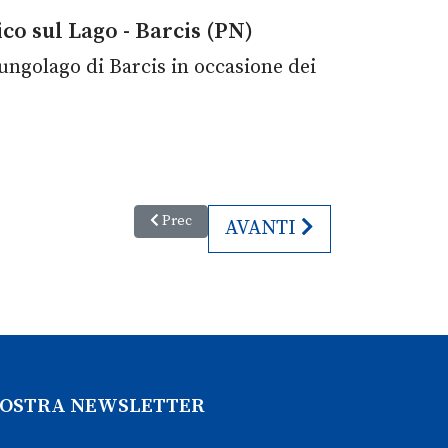
co sul Lago - Barcis (PN)
lungolago di Barcis in occasione dei
Articolo precedente: Sappamukki. La festa del
Prec
ARTICOLO SUCCESSIVO:
AVANTI
 NOSTRA NEWSLETTER