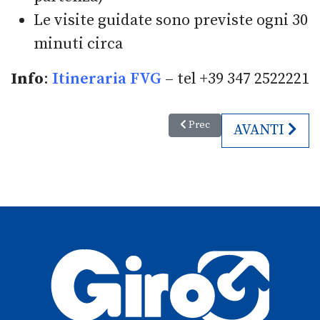
Le visite guidate sono previste ogni 30
minuti circa
Info
:
Itineraria FVG
– tel +39 347 2522221
Articolo precedente: Festa del
Prec
ARTICOLO S
AVANTI