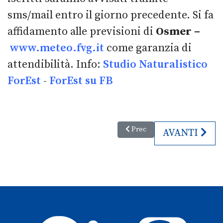
sms/mail entro il giorno precedente. Si fa
affidamento alle previsioni di
Osmer –
www.meteo.fvg.it
come garanzia di
attendibilità. Info:
Studio Naturalistico
ForEst
-
ForEst su FB
Articolo precedente: Cinema in 
Prec
ARTICOLO SU
AVANTI